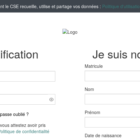
le CSE recueille, utilise et partage vos données :
Politique d'utilisa
ification
Je suis 
Matricule
Nom
Prénom
passe oublié ?
vous attestez avoir pris
olitique de confidentialité
Date de naissance