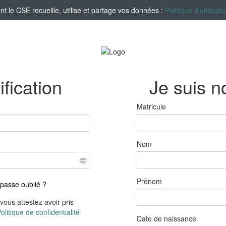
le CSE recueille, utilise et partage vos données :
Politique d'utilisa
ification
Je suis 
Matricule
Nom
Prénom
passe oublié ?
vous attestez avoir pris
olitique de confidentialité
Date de naissance